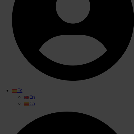
Es
En
Ca