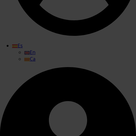
Es
En
Ca