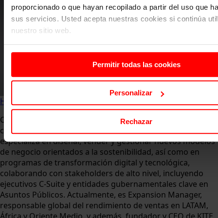
proporcionado o que hayan recopilado a partir del uso que 
sus servicios. Usted acepta nuestras cookies si continúa uti
nuestro sitio web.
Permitir todas las cookies
Personalizar
Home
Sobre nosotros
Profesorado
Gonzalo del Río
Con más de 10 años de experiencia en gestión de ventas,
Rechazar
consultoría de servicios y desarrollo corporativo, del Río se
especializa en diseñar, vender y gestionar nuevos modelos
de negocio orientados a la sostenibilidad, así como en
programas de transformación digital y tecnológica,
colaborando con stakeholders de alto nivel, incluyendo
ejecutivos C-Suite y entidades gubernamentales clave en
Asuntos Públicos. Actualmente, es Expansion Manager,
responsable global del rendimiento de ventas en LATAM,
África y Oriente Medio, y además, fundador y CEO de KITE