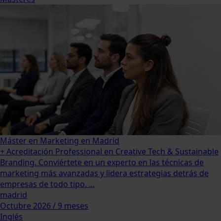
Máster en Marketing en Madrid
+ Acreditación Professional en Creative Tech & Sustainable
Branding. Conviértete en un experto en las técnicas de
marketing más avanzadas y lidera estrategias detrás de
empresas de todo tipo. ...
madrid
Octubre 2026 / 9 meses
Inglés