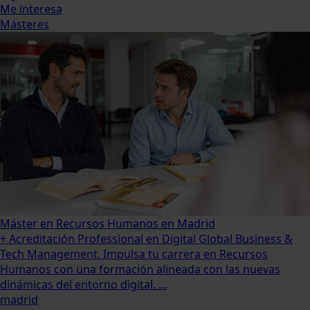
Me interesa
Másteres
Máster en Recursos Humanos en Madrid
+ Acreditación Professional en Digital Global Business &
Tech Management. Impulsa tu carrera en Recursos
Humanos con una formación alineada con las nuevas
dinámicas del entorno digital. ...
madrid