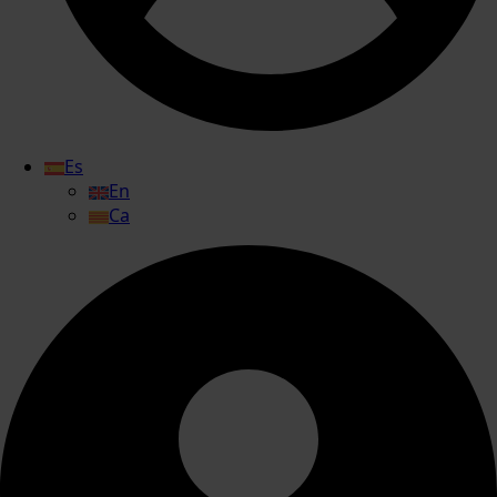
Es
En
Ca