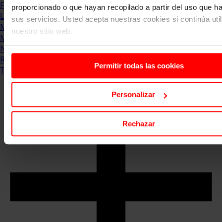
Formación & Estudios
proporcionado o que hayan recopilado a partir del uso que 
Luxury
sus servicios. Usted acepta nuestras cookies si continúa uti
Management
nuestro sitio web.
Marketing & Comunicación
Negocios
Recursos Humanos
Permitir todas las cookies
Tecnología
Personalizar
Rechazar