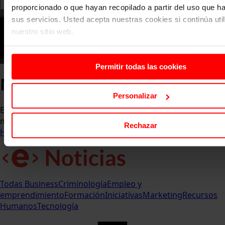
proporcionado o que hayan recopilado a partir del uso que 
sus servicios. Usted acepta nuestras cookies si continúa uti
nuestro sitio web.
Permitir todas las cookies
Noticias ESERP
Personalizar
Entérate de las últimas novedades, eventos y logros que
marcan el pulso de la comunidad ESERP.
Rechazar
Home
Comunicación y Eventos
Noticias ESERP
Todas
Business
Criminología
Empleo y
emprendimiento
Formación
Iniciativas
Marketing
Recursos
Humanos
Tecnología