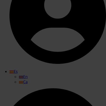
Es
En
Ca