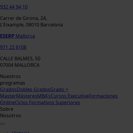
932 44 94 10
Carrer de Girona, 24,
L'Eixample, 08010 Barcelona
ESERP
Mallorca
971 22 8108
CALLE BALMES, 50
07004 MALLORCA
Nuestros
programas
Grados
Dobles Grados
Grado +
Master
Másteres
MBA's
Cursos Executive
Formaciones
Online
Ciclos Formativos Superiores
Sobre
Nosotros