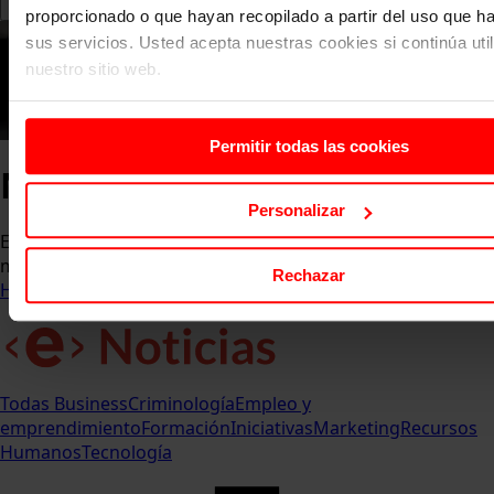
proporcionado o que hayan recopilado a partir del uso que 
sus servicios. Usted acepta nuestras cookies si continúa uti
nuestro sitio web.
Permitir todas las cookies
Noticias ESERP
Personalizar
Entérate de las últimas novedades, eventos y logros que
marcan el pulso de la comunidad ESERP.
Rechazar
Home
Comunicación y Eventos
Noticias ESERP
Todas
Business
Criminología
Empleo y
emprendimiento
Formación
Iniciativas
Marketing
Recursos
Humanos
Tecnología