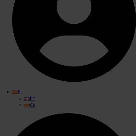
Es
En
Ca