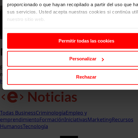
proporcionado o que hayan recopilado a partir del uso que 
sus servicios. Usted acepta nuestras cookies si continúa uti
nuestro sitio web.
Permitir todas las cookies
Noticias ESERP
Personalizar
Entérate de las últimas novedades, eventos y logros que
marcan el pulso de la comunidad ESERP.
Rechazar
Home
Comunicación y Eventos
Noticias ESERP
Todas
Business
Criminología
Empleo y
emprendimiento
Formación
Iniciativas
Marketing
Recursos
Humanos
Tecnología