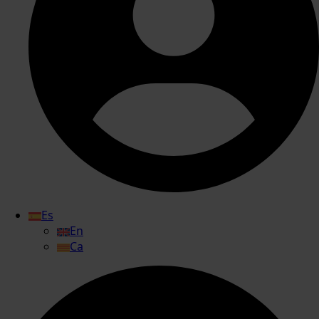
Es
En
Ca