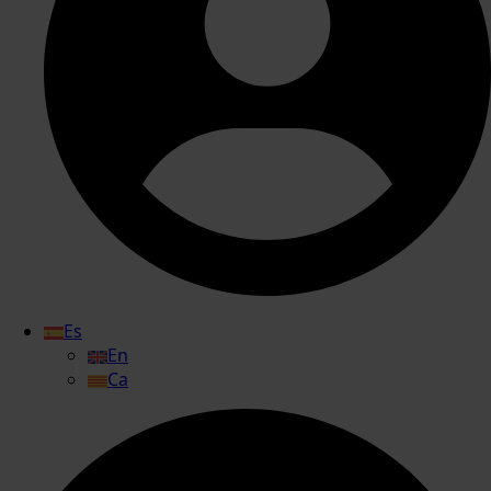
Es
En
Ca