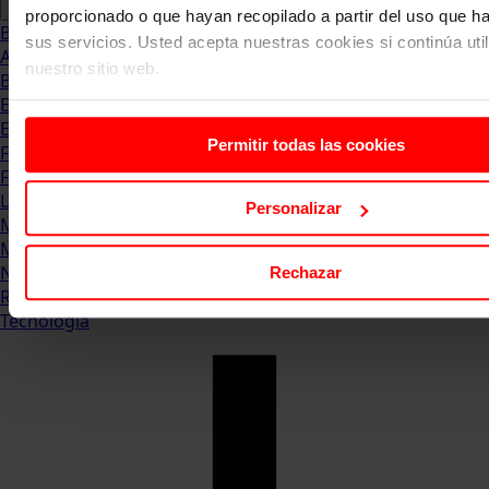
proporcionado o que hayan recopilado a partir del uso que 
Blog
sus servicios. Usted acepta nuestras cookies si continúa uti
Abogacia
nuestro sitio web.
Business
Empleo & Emprendimiento
Empresas
Permitir todas las cookies
Finanzas
Formación & Estudios
Luxury
Personalizar
Management
Marketing & Comunicación
Negocios
Rechazar
Recursos Humanos
Tecnología