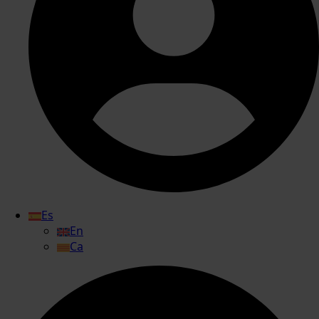
Es
En
Ca