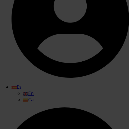
Es
En
Ca